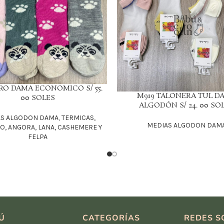
O DAMA ECONOMICO S/ 55.
M919 TALONERA TUL D
LEER MÁS
00 SOLES
ALGODÓN S/ 24. 00 SO
AS ALGODON DAMA
,
TERMICAS,
MEDIAS ALGODON DAM
, ANGORA, LANA, CASHEMERE Y
FELPA
Ú
CATEGORÍAS
REDES S