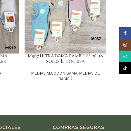
Faceb
Insta
AMA
M967 ULTRA DAMA BAMBU S/. 26. 50
M9
What
LEER MÁS
LEER MÁS
LES
SOLES la DOCENA
DIA
TikTo
A
MEDIAS ALGODON DAMA
,
MEDIAS DE
MEDIAS 
BAMBÚ
OCIALES
COMPRAS SEGURAS