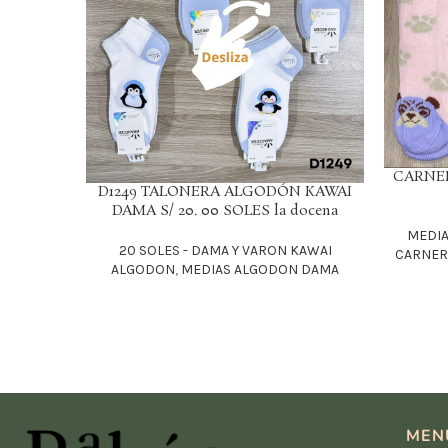
CARNER
LEER MÁS
D1249 TALONERA ALGODÓN KAWAI
LEER MÁS
DAMA S/ 20. 00 SOLES la docena
MEDI
20 SOLES - DAMA Y VARON KAWAI
CARNERO
ALGODON
,
MEDIAS ALGODON DAMA
MEN