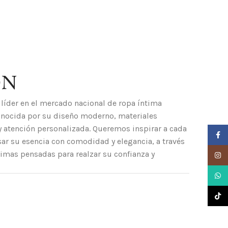
ÓN
líder en el mercado nacional de ropa íntima
onocida por su diseño moderno, materiales
y atención personalizada. Queremos inspirar a cada
Faceb
ar su esencia con comodidad y elegancia, a través
imas pensadas para realzar su confianza y
Insta
What
TikTo