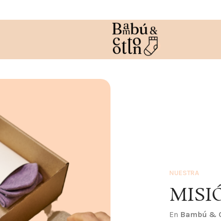
NUESTRA
MISI
En
Bambú & 