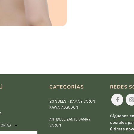
Ú
CATEGORÍAS
REDES S
20 SOLES – DAMA Y VARON
KAWAI ALGODON
A
Síguenos en
ANTIDESLIZANTE DAMA /
sociales par
GORIAS
VARON
últimas nov