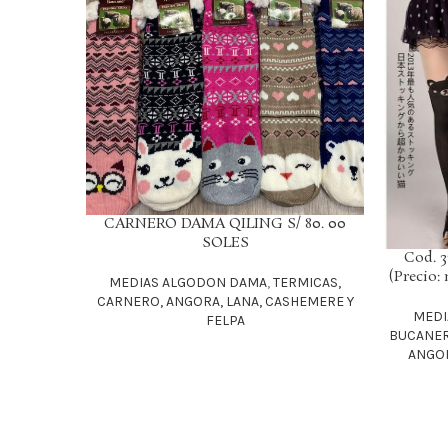
CARNERO DAMA QILING S/ 80. 00
LEER MÁS
SOLES
Cod. 
LEER MÁS
(Precio:
MEDIAS ALGODON DAMA
,
TERMICAS,
CARNERO, ANGORA, LANA, CASHEMERE Y
MEDI
FELPA
BUCANER
ANGOR