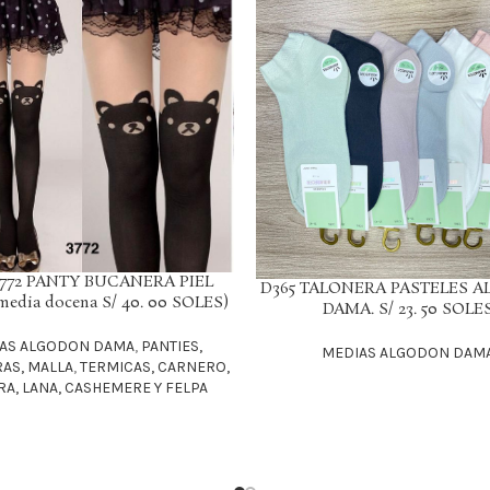
3772 PANTY BUCANERA PIEL
D365 TALONERA PASTELES 
LEER MÁS
 media docena S/ 40. 00 SOLES)
DAMA. S/ 23. 50 SOLE
AS ALGODON DAMA
,
PANTIES,
MEDIAS ALGODON DAM
AS, MALLA
,
TERMICAS, CARNERO,
A, LANA, CASHEMERE Y FELPA