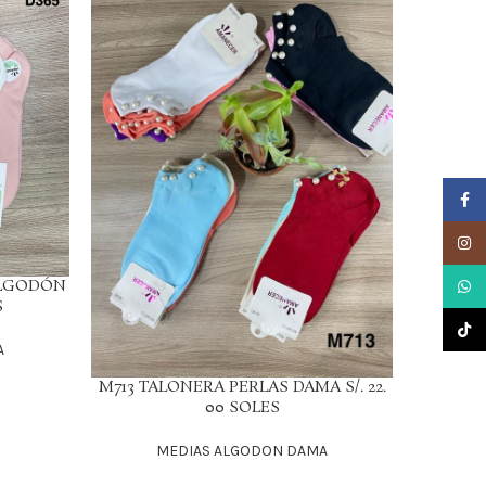
Faceb
Insta
ALGODÓN
M71
What
LEER MÁS
S
AL
TikTo
A
M713 TALONERA PERLAS DAMA S/. 22.
LEER MÁS
00 SOLES
MEDIAS ALGODON DAMA