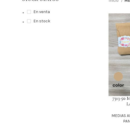
Inicio
ME
En venta
En stock
7313-50
LEER MÁS
L
MEDIAS 
PAN