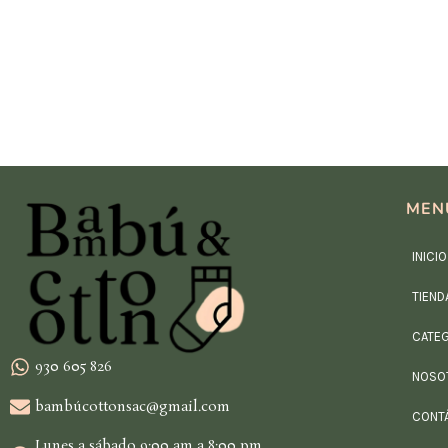
MEN
INICIO
TIEND
CATE
930 605 826
NOSO
bambúcottonsac@gmail.com
CONT
Lunes a sábado 9:00 am a 8:00 pm