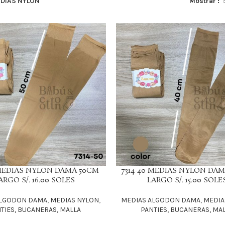
DIAS NYLON
Mostrar
 MEDIAS NYLON DAMA 50CM
7314-40 MEDIAS NYLON DA
LEER MÁS
ARGO S/. 16.00 SOLES
LARGO S/. 15.00 SOLE
ALGODON DAMA
,
MEDIAS NYLON
,
MEDIAS ALGODON DAMA
,
MEDIA
TIES, BUCANERAS, MALLA
PANTIES, BUCANERAS, MA