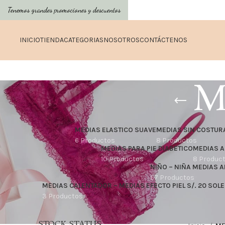
Tenemos grandes promociones y descuentos
INICIO
TIENDA
CATEGORIAS
NOSOTROS
CONTÁCTENOS
M
MEDIAS ELASTICO SUAVE
MEDIAS SIN COSTUR
6 Productos
8 Productos
MEDIAS PARA PIE DIABETICO
MEDIAS A
10 Productos
8 Produc
NIÑO – NIÑA MEDIAS 
67 Productos
MEDIAS CALENTADOR – MEDIAS EFECTO PIEL S/. 20 SOLE
3 Productos
STOCK STATUS