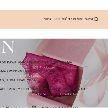
INICIO DE SESIÓN / REGISTRARSE
ON
ARON KAWAI ALGODON
MEDIAS ALGODON DAMA
109 Productos
AMA / VARON
MEDIAS ALGODON VARON
29 Productos
AS, FUTSALERAS, YOGA
tos
CASHEMERE Y FELPA
BRASIER CON ARO
TOP LATEX, BRALET
1 Producto
8 Productos
S