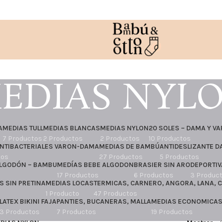
EDIAS NYL
A
MEDIAS TULL
MEDIAS BLANCAS
MEDIAS NYLON
20 SOLES – DAMA Y V
7 Productos
2 Productos
2 Productos
10 Productos
NTIBACTERIALES VARON-DAMA
MEDIAS DE BAMBÚ
ANTIDESLIZANTE D
tos
27 Productos
5 Productos
ALGODÓN – BAMBU
MEDÍAS BEBE ALGODON
BRASIER SIN ARO
DEPORTIV
17 Productos
6 Productos
3 Produc
S SIN PRETINA
MEDIAS LOCAS
TERMICAS, CARNERO, ANGORA, LANA, 
1 Producto
47 Productos
LATEX BIKINI FAJA
PANTIES, BUCANERAS, MALLA
MEDIAS ECONOMICA
3 Productos
7 Productos
19 Productos