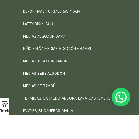
DEPORTIVAS, FUTSALERAS, YOGA
LATEX BIKINI FAJA
MEDIAS ALGODON DAMA
NIÑO – NIÑA MEDIAS ALGODÓN – BAMBU
MEDIAS ALGODON VARON
MEDÍAS BEBE ALGODON
MEDIAS DE BAMBÚ
TERMICAS, CARNERO, ANGORA, LANA, CASHEMERE Y FELPA
PANTIES, BUCANERAS, MALLA
Tienda
MEDIAS Para PIE DIABETICO
TOP LATEX, BRALET