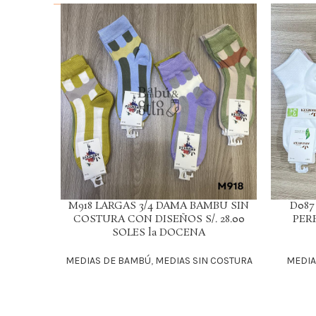
M918 LARGAS 3/4 DAMA BAMBU SIN
D087
LEER MÁS
LEER MÁS
COSTURA CON DISEÑOS S/. 28.00
PERF
SOLES la DOCENA
MEDIAS DE BAMBÚ
,
MEDIAS SIN COSTURA
MEDIA