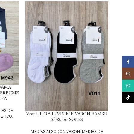
Faceb
Insta
What
 DAMA
V0424
LEER MÁS
PERFUME
PERFU
TikTo
ENA
IAS DE
MEDIA
V011 ULTRA INVISIBLE VARON BAMBU
LEER MÁS
BETICO
,
S/ 28. 00 SOLES
MEDIAS ALGODON VARON
,
MEDIAS DE