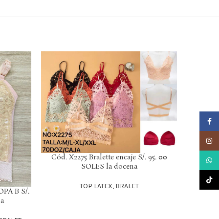
Faceb
Insta
Cód. X2275 Bralette encaje S/. 95. 00
LEER MÁS
What
SOLES la docena
X2263
LEER MÁS
TikTo
9
TOP LATEX, BRALET
OPA B S/.
na