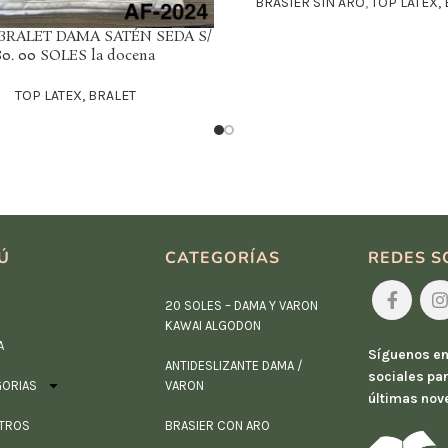
BRASIER SIN ARO
,
TOP LATEX,
 BRALET DAMA SATÉN SEDA S/
80. 00 SOLES la docena
TOP LATEX, BRALET
Ú
CATEGORÍAS
REDES S
20 SOLES – DAMA Y VARON
KAWAI ALGODON
A
Síguenos en
ANTIDESLIZANTE DAMA /
sociales par
GORIAS
VARON
últimas nov
TROS
BRASIER CON ARO