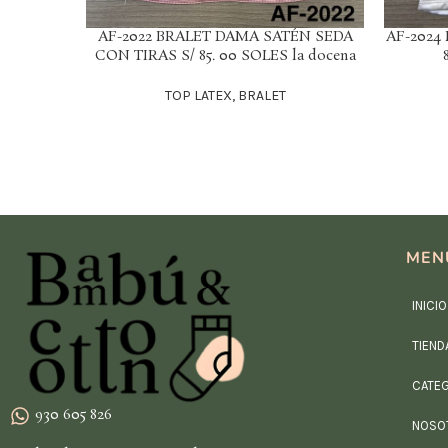
AF-2022 BRALET DAMA SATÉN SEDA
AF-2024
LEER MÁS
LEER MÁS
CON TIRAS S/ 85. 00 SOLES la docena
TOP LATEX, BRALET
MEN
INICIO
TIEND
CATE
930 605 826
NOSO