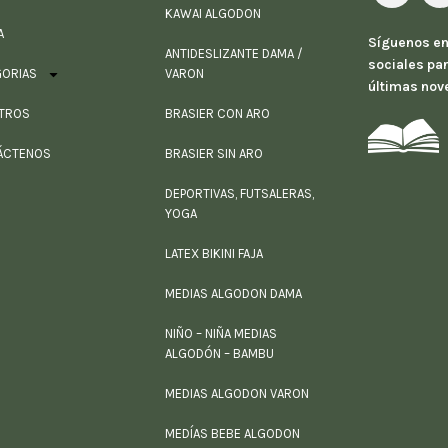
KAWAI ALGODON
A
Síguenos en
ANTIDESLIZANTE DAMA /
sociales par
GORIAS
VARON
últimas nov
TROS
BRASIER CON ARO
ÁCTENOS
BRASIER SIN ARO
DEPORTIVAS, FUTSALERAS,
YOGA
LATEX BIKINI FAJA
MEDIAS ALGODON DAMA
NIÑO – NIÑA MEDIAS
ALGODÓN – BAMBU
MEDIAS ALGODON VARON
MEDÍAS BEBE ALGODON