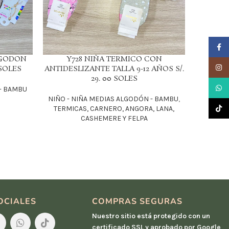
Faceb
LGODON
Y728 NIÑA TERMICO CON
Y742 
LEER MÁS
LEER MÁS
Insta
 SOLES
ANTIDESLIZANTE TALLA 9-12 AÑOS S/.
AL
29. 00 SOLES
What
- BAMBU
NIÑO - 
NIÑO - NIÑA MEDIAS ALGODÓN - BAMBU
,
TikTo
TERMICAS, CARNERO, ANGORA, LANA,
CASHEMERE Y FELPA
OCIALES
COMPRAS SEGURAS
Nuestro sitio está protegido con un
certificado SSL y aprobado por Google