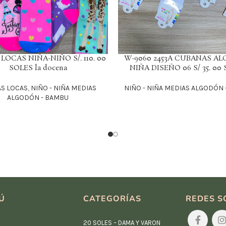
LOCAS NIÑA-NIÑO S/. 110. 00
W-9060 2453A CUBANAS A
LEER MÁS
SOLES la docena
NIÑA DISEÑO 06 S/ 35. 00
S LOCAS
,
NIÑO - NIÑA MEDIAS
NIÑO - NIÑA MEDIAS ALGODÓN 
ALGODÓN - BAMBU
Ú
CATEGORÍAS
REDES S
20 SOLES – DAMA Y VARON