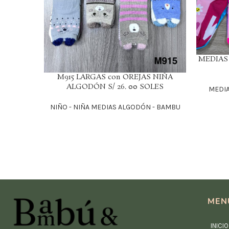
MEDIAS 
LEER MÁS
M915 LARGAS con OREJAS NIÑA
LEER MÁS
ALGODÓN S/ 26. 00 SOLES
MEDIA
NIÑO - NIÑA MEDIAS ALGODÓN - BAMBU
MEN
INICIO