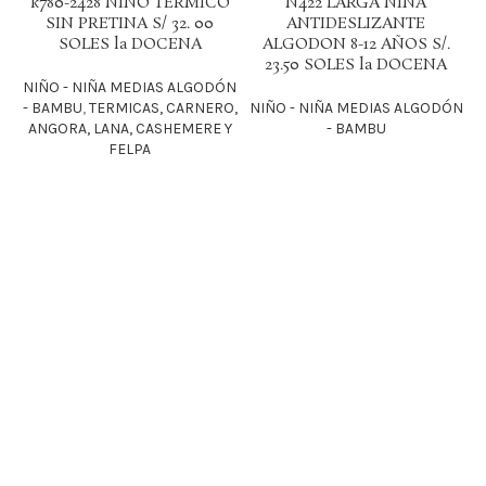
k780-2428 NIÑO TERMICO
N422 LARGA NIÑA
SIN PRETINA S/ 32. 00
ANTIDESLIZANTE
SOLES la DOCENA
ALGODON 8-12 AÑOS S/.
23.50 SOLES la DOCENA
NIÑO - NIÑA MEDIAS ALGODÓN
N
- BAMBU
,
TERMICAS, CARNERO,
NIÑO - NIÑA MEDIAS ALGODÓN
ANGORA, LANA, CASHEMERE Y
- BAMBU
FELPA