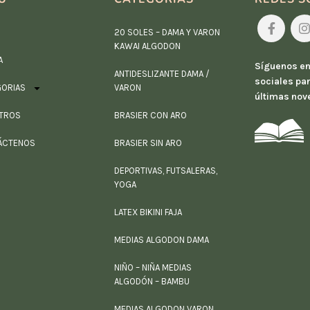
20 SOLES – DAMA Y VARON
KAWAI ALGODON
A
Síguenos en
ANTIDESLIZANTE DAMA /
sociales par
GORIAS
VARON
últimas nov
TROS
BRASIER CON ARO
ÁCTENOS
BRASIER SIN ARO
DEPORTIVAS, FUTSALERAS,
YOGA
LATEX BIKINI FAJA
MEDIAS ALGODON DAMA
NIÑO – NIÑA MEDIAS
ALGODÓN – BAMBU
MEDIAS ALGODON VARON