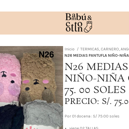
Inicio
TERMICAS, CARNERO, ANG
N26 MEDIAS PANTUFLA NIÑO-NIÑA 
N26 MEDIA
NIÑO-NIÑA 
75. 00 SOLES 
PRECIO: S/. 75.
Por 01 docena : S/ 75:00 soles
viene 02 TALLAS: