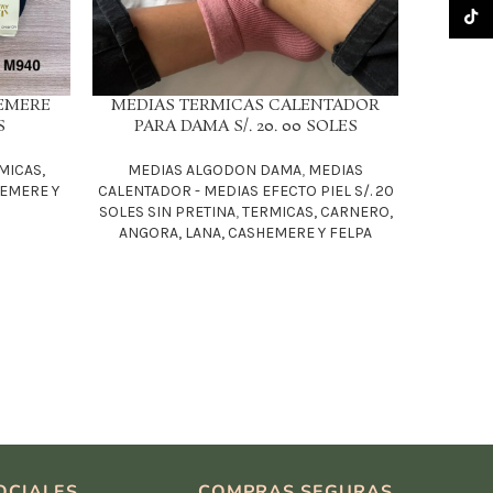
TikTo
EMERE
MEDIAS TERMICAS CALENTADOR
LEER MÁS
S
PARA DAMA S/. 20. 00 SOLES
MICAS,
MEDIAS ALGODON DAMA
,
MEDIAS
HEMERE Y
CALENTADOR - MEDIAS EFECTO PIEL S/. 20
PANTY E
LEER MÁS
SOLES SIN PRETINA
,
TERMICAS, CARNERO,
ANGORA, LANA, CASHEMERE Y FELPA
MEDI
BUCANER
ANGOR
OCIALES
COMPRAS SEGURAS