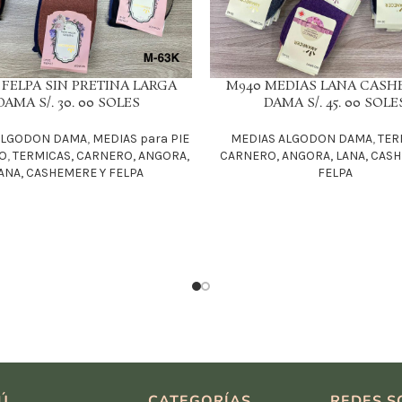
 FELPA SIN PRETINA LARGA
M940 MEDIAS LANA CASH
LEER MÁS
DAMA S/. 30. 00 SOLES
DAMA S/. 45. 00 SOLE
ALGODON DAMA
,
MEDIAS para PIE
MEDIAS ALGODON DAMA
,
TER
CO
,
TERMICAS, CARNERO, ANGORA,
CARNERO, ANGORA, LANA, CAS
ANA, CASHEMERE Y FELPA
FELPA
Ú
CATEGORÍAS
REDES S