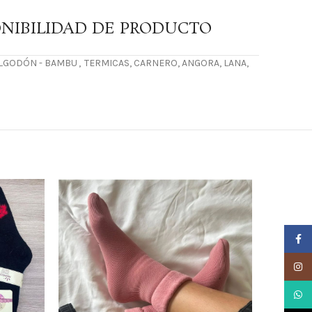
NIBILIDAD DE PRODUCTO
ALGODÓN - BAMBU
,
TERMICAS, CARNERO, ANGORA, LANA,
Faceb
Insta
What