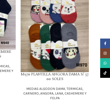
Faceb
EMERE
Insta
S
What
MICAS,
HEMERE Y
TikTo
PANTY E
M970 PLANTILLA ANGORA DAMA S/ 37.
LEER MÁS
LEER MÁS
00 SOLES
MEDI
MEDIAS ALGODON DAMA
,
TERMICAS,
BUCANER
CARNERO, ANGORA, LANA, CASHEMERE Y
ANGOR
FELPA