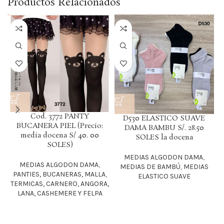
Productos Relacionados
Cod. 3772 PANTY
D530 ELASTICO SUAVE
M
BUCANERA PIEL (Precio:
DAMA BAMBU S/. 28.50
media docena S/ 40. 00
SOLES la docena
SOLES)
MEDIAS ALGODON DAMA
,
MEDIAS ALGODON DAMA
,
MEDIAS DE BAMBÚ
,
MEDIAS
PANTIES, BUCANERAS, MALLA
,
ELASTICO SUAVE
TERMICAS, CARNERO, ANGORA,
LANA, CASHEMERE Y FELPA