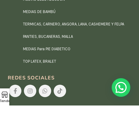
MEDIAS DE BAMBÚ
TERMICAS, CARNERO, ANGORA, LANA, CASHEMERE Y FELPA
PANTIES, BUCANERAS, MALLA
MEDIAS Para PIE DIABETICO
TOP LATEX, BRALET
REDES SOCIALES
Tienda
Síguenos en nuestras redes sociales para
enterarte de las últimas novedades.